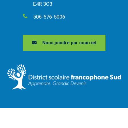
E4R 3C3
506-576-5006
Nous joindre par courriel