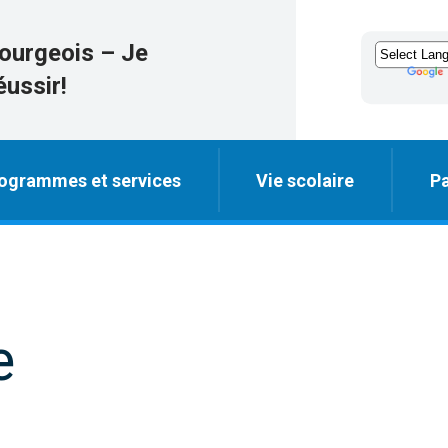
ourgeois – Je
éussir!
ogrammes et services
Vie scolaire
Pa
e
.