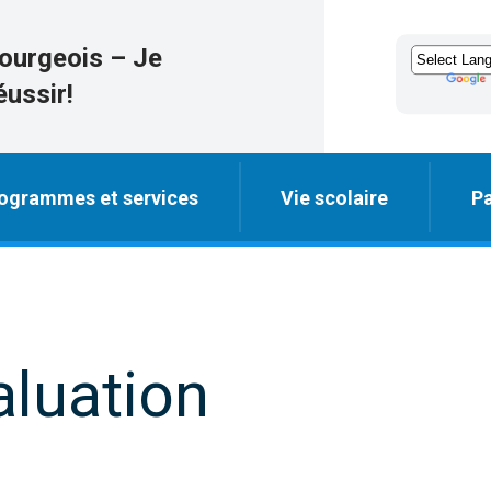
ourgeois – Je
éussir!
ogrammes et services
Vie scolaire
Pa
aluation