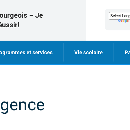
ourgeois – Je
éussir!
ogrammes et services
Vie scolaire
Pa
rgence