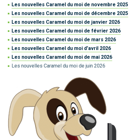
Les nouvelles Caramel du moi de novembre 2025
Les nouvelles Caramel du moi de décembre 2025
Les nouvelles Caramel du moi de janvier 2026
Les nouvelles Caramel du moi de février 2026
Les nouvelles Caramel du moi de mars 2026
Les nouvelles Caramel du moi d'avril 2026
Les nouvelles Caramel du moi de mai 2026
Les nouvelles Caramel du moi de juin 2026