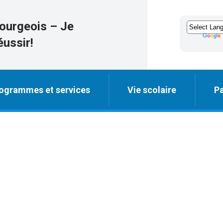
ourgeois – Je
éussir!
ogrammes et services
Vie scolaire
Pa