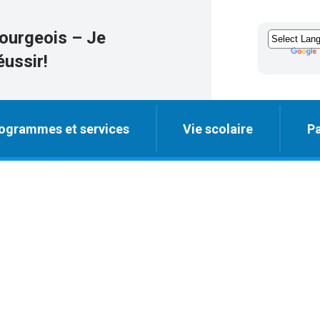
ourgeois – Je
éussir!
ogrammes et services
Vie scolaire
Pa